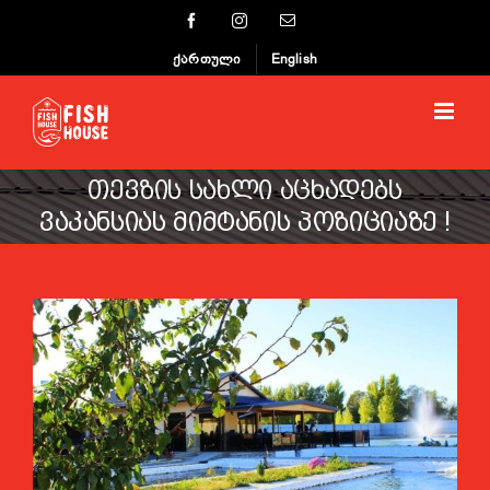
Skip
Facebook
Instagram
Email
to
ქართული
English
content
ᲗᲔᲕᲖᲘᲡ ᲡᲐᲮᲚᲘ ᲐᲪᲮᲐᲓᲔᲑᲡ
ᲕᲐᲙᲐᲜᲡᲘᲐᲡ ᲛᲘᲛᲢᲐᲜᲘᲡ ᲞᲝᲖᲘᲪᲘᲐᲖᲔ !
View
Larger
Image