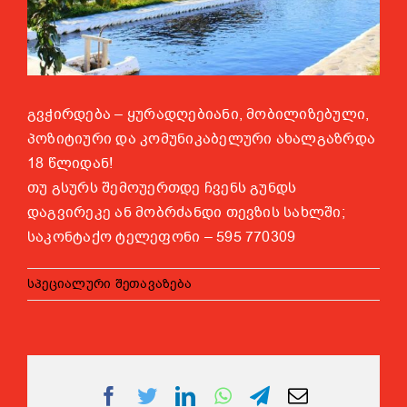
გვჭირდება – ყურადღებიანი, მობილიზებული,
პოზიტიური და კომუნიკაბელური ახალგაზრდა
18 წლიდან!
თუ გსურს შემოუერთდე ჩვენს გუნდს
დაგვირეკე ან მობრძანდი თევზის სახლში;
საკონტაქო ტელეფონი – 595 770309
სპეციალური შეთავაზება
Facebook
Twitter
LinkedIn
WhatsApp
Telegram
Email